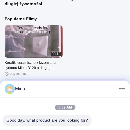
długiej żywotności
Popularne Filmy
00:13
Koraliki ceramiczne z krzemianu
cyrkonu Micro B120 o długiej
żywotności
July 26, 2022
Najnowsze Filmy
Mina
5:39 AM
Good day, what product are you looking for?
00:13