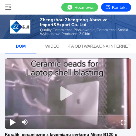
Rozmowa
Kontakt
Zhengzhou Zhengtong Abrasive
Import&Export Co.,Ltd
Quality Ceramiczne Piaskowanie, Ceramiczne Środki
Wybuchowe Producent Z Chin
DOM
WIDEO
LISTA ODTWARZANIA
STRONA INTERNETO
Koraliki ceramiczne z krzemianu cyrkonu Micro B120 o