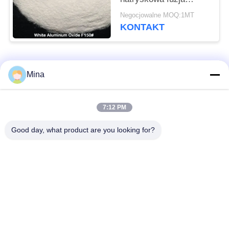
białego tlenku glinu
Negocjowalne MOQ:1MT
KONTAKT
popularne kategorie
Wszystko
Mina
Ceramiczne
Ceramiczne środki
7:12 PM
piaskowanie
wybuchowe
Good day, what product are you looking for?
Ceramiczne
Media do szlifowania
śrutowanie
cyrkonu
Koraliki z krzemianu
Ceramiczne środki do
cyrkonu
szlifowania