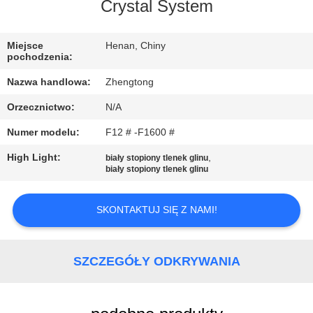
FABRYCE
Crystal System
KONTROLA
Miejsce
Henan, Chiny
pochodzenia:
JAKOŚCI
Nazwa handlowa:
Zhengtong
Orzecznictwo:
N/A
SKONTAKTUJ
Numer modelu:
F12 # -F1600 #
SIĘ
Z
High Light:
,
biały stopiony tlenek glinu
biały stopiony tlenek glinu
NAMI
SKONTAKTUJ SIĘ Z NAMI!
AKTUALNOŚCI
SZCZEGÓŁY ODKRYWANIA
POPROSIĆ
O