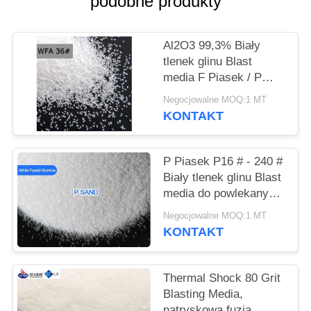
podobne produkty
WYCENĘ
Al2O3 99,3% Biały
SITEMAP
tlenek glinu Blast
media F Piasek / P
POLITYKA
Sand bonded / Coated
Negocjowalne MOQ:1 MT
ścierne
PRYWATNOŚCI
KONTAKT
P Piasek P16 # - 240 #
Biały tlenek glinu Blast
media do powlekanych
materiałów ściernych /
Negocjowalne MOQ:1 MT
piasku
KONTAKT
Thermal Shock 80 Grit
Blasting Media,
natryskowa fuzja