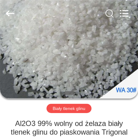
Zhengtong
Abrasive
Import&Export
Co.,Ltd.
All
Rights
Reserved.
DOM
PRODUKTY
FILMY
O
NAS
Biały tlenek glinu
WYCIECZKA
Al2O3 99% wolny od żelaza biały
PO
tlenek glinu do piaskowania Trigonal